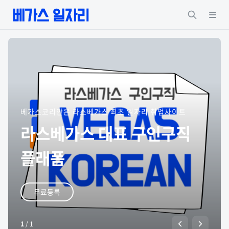
베가스코리안은 라스베가스 최초 일자리 취업사이트
라스베가스 대표 구인구직
플래폼
무료등록
1
/
1