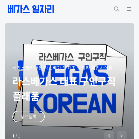
베가스코리안은 라스베가스 최초 일자리 취업사이트
라스베가스 대표 구인구직
플래폼
무료등록
1
/
1