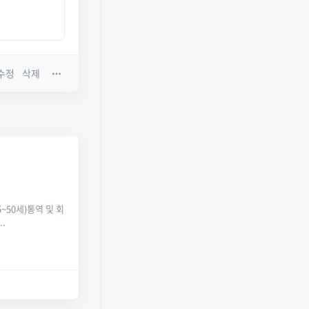
수정
삭제
5~50세)통역 및 회
.