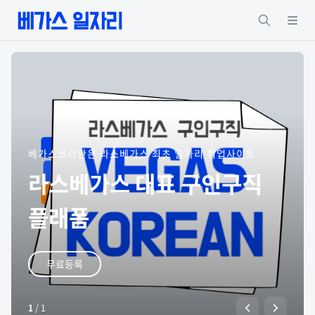
베가스코리안은 라스베가스 최초 일자리 취업사이트
라스베가스 대표 구인구직
플래폼
무료등록
1
/
1