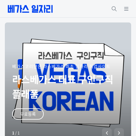
베가스코리안은 라스베가스 최초 일자리 취업사이트
라스베가스 대표 구인구직
플래폼
무료등록
1
/
1