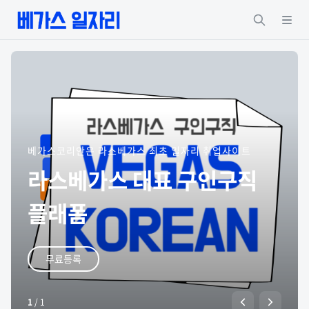
베가스코리안은 라스베가스 최초 일자리 취업사이트
라스베가스 대표 구인구직
플래폼
무료등록
1
/
1