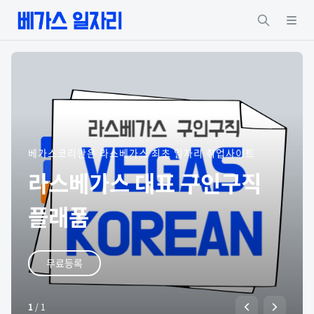
베가스코리안은 라스베가스 최초 일자리 취업사이트
라스베가스 대표 구인구직
플래폼
무료등록
1
/
1