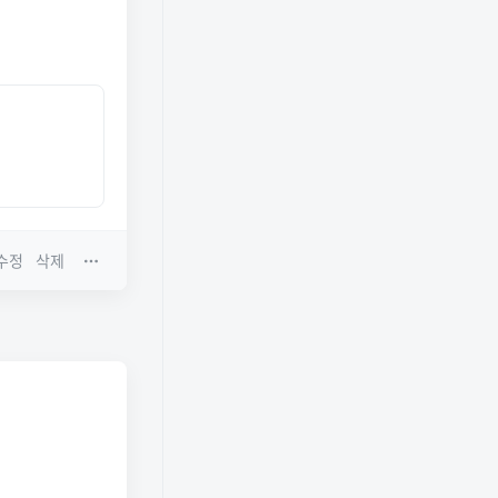
수정
삭제